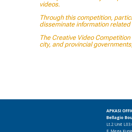
videos.
Through this competition, particip
disseminate information related 
The Creative Video Competition i
city, and provincial governments,
APKASI OFFI
Bellagio Bo
Lt.2 Unit L03
Jl. Mega Kun