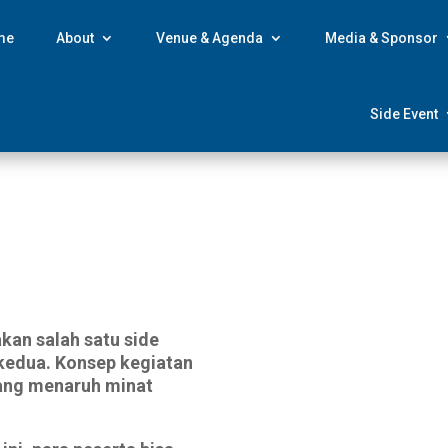
me
About
Venue & Agenda
Media & Sponsor
Side Event
kan salah satu side
 kedua. Konsep kegiatan
yang menaruh minat