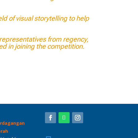
d of visual storytelling to help
g representatives from regency,
ed in joining the competition.
erdagangan
erah