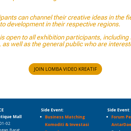
ants can channel their creative ideas in the fiel
to development in their respective regions.
s open to all exhibition participants, includin
 as well as the general public who are interest
JOIN LOMBA VIDEO KREATIF
CE
Side Event
:
Side Event
:
utique
Mall
Business Matching
Forum P
.01-02
Komoditi & Investasi
AntarDa
ingan Barat